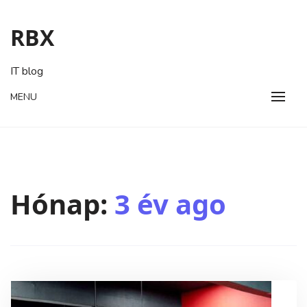
Skip
to
RBX
content
IT blog
MENU
Hónap:
3 év ago