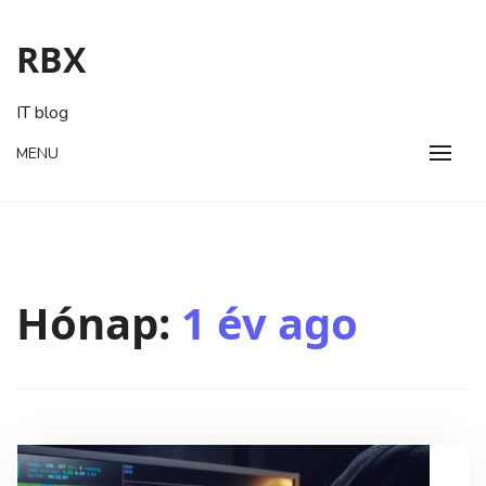
Skip
to
RBX
content
IT blog
MENU
Hónap:
1 év ago