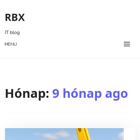
Skip
to
RBX
content
IT blog
MENU
Hónap:
9 hónap ago