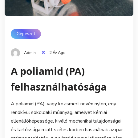
Gépészet
Admin
2 Év Ago
A poliamid (PA)
felhasználhatósága
A poliamid (PA), vagy közismert nevén nylon, egy
rendkívül sokoldalú műanyag, amelyet kémiai
ellenállóképessége, kiváló mechanikai tulajdonságai
és tartóssága miatt széles körben használnak az ipar