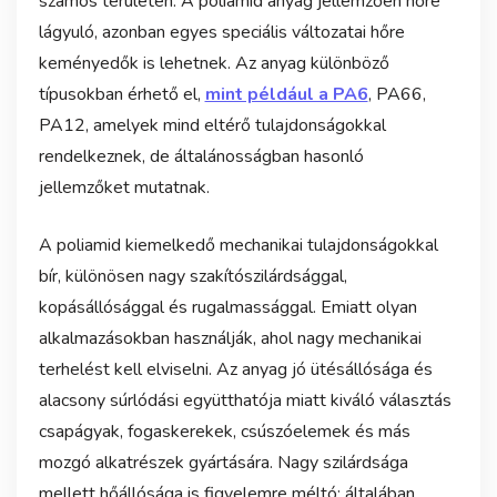
számos területén. A poliamid anyag jellemzően hőre
lágyuló, azonban egyes speciális változatai hőre
keményedők is lehetnek. Az anyag különböző
típusokban érhető el,
mint például a PA6
, PA66,
PA12, amelyek mind eltérő tulajdonságokkal
rendelkeznek, de általánosságban hasonló
jellemzőket mutatnak.
A poliamid kiemelkedő mechanikai tulajdonságokkal
bír, különösen nagy szakítószilárdsággal,
kopásállósággal és rugalmassággal. Emiatt olyan
alkalmazásokban használják, ahol nagy mechanikai
terhelést kell elviselni. Az anyag jó ütésállósága és
alacsony súrlódási együtthatója miatt kiváló választás
csapágyak, fogaskerekek, csúszóelemek és más
mozgó alkatrészek gyártására. Nagy szilárdsága
mellett hőállósága is figyelemre méltó: általában