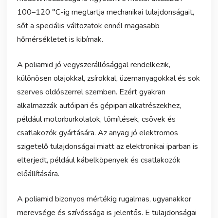
100–120 °C-ig megtartja mechanikai tulajdonságait,
sőt a speciális változatok ennél magasabb
hőmérsékletet is kibírnak.
A poliamid jó vegyszerállósággal rendelkezik,
különösen olajokkal, zsírokkal, üzemanyagokkal és sok
szerves oldószerrel szemben. Ezért gyakran
alkalmazzák autóipari és gépipari alkatrészekhez,
például motorburkolatok, tömítések, csövek és
csatlakozók gyártására. Az anyag jó elektromos
szigetelő tulajdonságai miatt az elektronikai iparban is
elterjedt, például kábelköpenyek és csatlakozók
előállítására.
A poliamid bizonyos mértékig rugalmas, ugyanakkor
merevsége és szívóssága is jelentős. E tulajdonságai