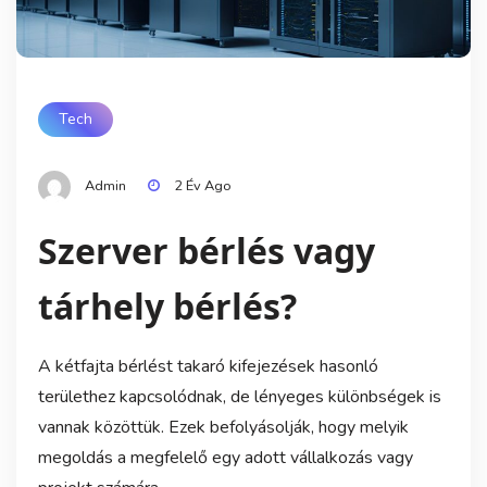
Tech
Admin
2 Év Ago
Szerver bérlés vagy
tárhely bérlés?
A kétfajta bérlést takaró kifejezések hasonló
területhez kapcsolódnak, de lényeges különbségek is
vannak közöttük. Ezek befolyásolják, hogy melyik
megoldás a megfelelő egy adott vállalkozás vagy