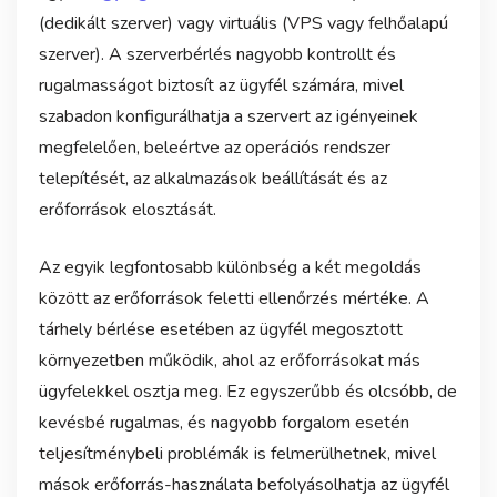
(dedikált szerver) vagy virtuális (VPS vagy felhőalapú
szerver). A szerverbérlés nagyobb kontrollt és
rugalmasságot biztosít az ügyfél számára, mivel
szabadon konfigurálhatja a szervert az igényeinek
megfelelően, beleértve az operációs rendszer
telepítését, az alkalmazások beállítását és az
erőforrások elosztását.
Az egyik legfontosabb különbség a két megoldás
között az erőforrások feletti ellenőrzés mértéke. A
tárhely bérlése esetében az ügyfél megosztott
környezetben működik, ahol az erőforrásokat más
ügyfelekkel osztja meg. Ez egyszerűbb és olcsóbb, de
kevésbé rugalmas, és nagyobb forgalom esetén
teljesítménybeli problémák is felmerülhetnek, mivel
mások erőforrás-használata befolyásolhatja az ügyfél