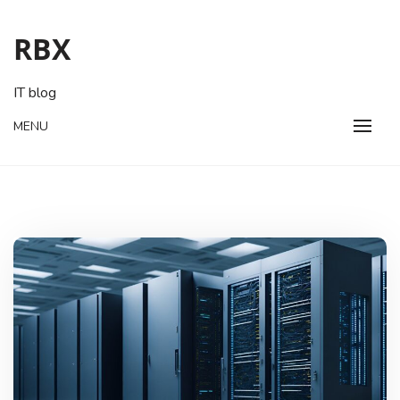
Skip
to
RBX
content
IT blog
MENU