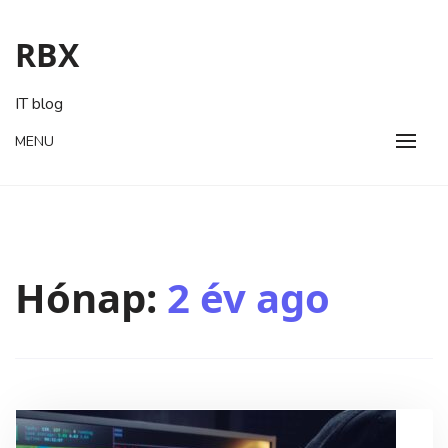
Skip
to
RBX
content
IT blog
MENU
Hónap:
2 év ago