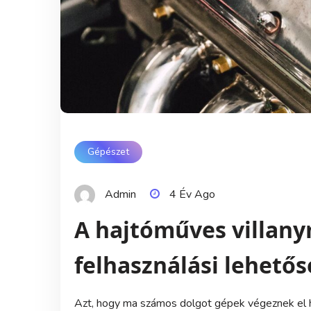
Gépészet
Admin
4 Év Ago
A hajtóműves villany
felhasználási lehetős
Azt, hogy ma számos dolgot gépek végeznek el he