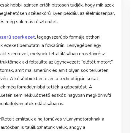
 csak hobbi-szinten értők biztosan tudják, hogy mik azok
eglehetősen széleskörű: ilyen például az élelmiszeripar,
 és még sok más részterület.
szerű szerkezet
, legegyszerűbb formája otthoni
ták ezeket bemutatni a fizikaórán. Lényegében egy
kt szerkezet, melynek feltalálásában oroszlánrész
uktőrnek aki feltalálta az úgynevezett “előtét motort”,
otornak, amit ma ismerünk és amit olyan sok területen
évén. A későbbiekben ezen a technológián sokat
elyek még forradalmibbá tették a gépesítést. A
rületén sem nélkülözhető eszköz, nagyban megkönnyíti
unkafolyamatok ellátásában is.
rületeit említsük a hajtóműves villanymotoroknak a
autókban is találkozhatunk velük, ahogy a