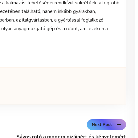
e alkalmazási lehetőségei rendkívül sokrétűek, a legtöbb
ezetében található, hanem inkább gyárakban,
arban, az italgyártásban, a gyártással foglalkozó
n olyan anyagmozgató gép és a robot, ami ezeken a
Next Post
Sávos roló a modern dizájnért és kényelemért