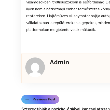
villamosokban, trollibuszokban is előfordulnak. D
ilyen nem a hétköznapi ember természetes körny
reptereken. Hajtóműves villanymotor hajtja autóip
vállalatokban, a repülőtereken a gépeket, minde
platformokon megjelenik, velük működik.
Admin
Previous Post
Sztereotípiák a pszichológiával kapcsolatosan