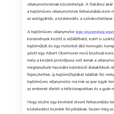
villanymotoroknak köszönhetjük. A fizikához akár
a hajtóműves villanymotorok felhasználási köre m
az autógyártás, a közlekedés, a szórakoztatóipar
A hajtóműves villanymotor
egy viszonylag egy
körülmények között is előállítható, ezért is szok
hajtóműből és egy motorból álló homogén, kompa
jutott egy Albert Obermoser nevű bruchsali konstr
mely a kezdeti prototípusa volt annak a villanym
megtanultunk használni különböző átalakítások r
fejlesztettek, új hajtóműfajtákat találtak fel, m
hajtóműves villanymotor ma már az ipar egyik te
az emberek életét a hétköznapokban és a gyári m
Hogy elsőre egy kevésbé elvont felhasználási te
közlekedést hoznánk fel példának, hiszen még az 