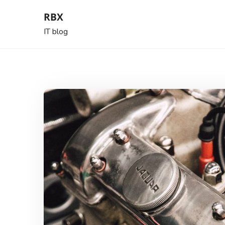
Skip
RBX
to
IT blog
content