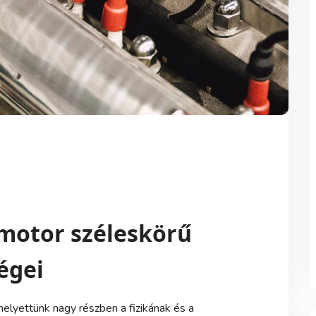
motor széleskörű
égei
lyettünk nagy részben a fizikának és a