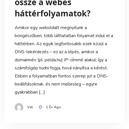
össze a webes
háttérfolyamatok?
Amikor egy weboldalt megnyitunk a
böngészőben, több láthatatlan folyamat indul el a
háttérben. Az egyik legfontosabb ezek közül a
DNS-lekérdezés – ez az a lépés, amikor a
domainnév (pl. pelda.hu) IP-címmé alakul, így a
számítógép tudni fogja, hová irányítsa a kérést.
Ebben a folyamatban fontos szerep jut a DNS-
beállításoknak, és nem mellesleg – egyre
gyakrabban […]
Viki
1 Év Ago