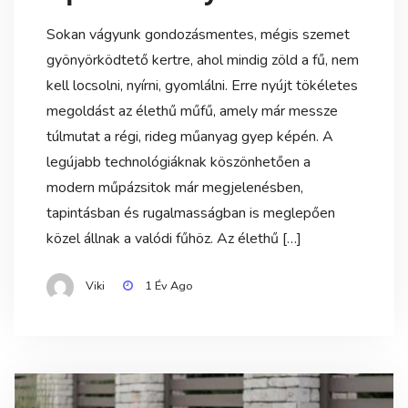
Sokan vágyunk gondozásmentes, mégis szemet
gyönyörködtető kertre, ahol mindig zöld a fű, nem
kell locsolni, nyírni, gyomlálni. Erre nyújt tökéletes
megoldást az élethű műfű, amely már messze
túlmutat a régi, rideg műanyag gyep képén. A
legújabb technológiáknak köszönhetően a
modern műpázsitok már megjelenésben,
tapintásban és rugalmasságban is meglepően
közel állnak a valódi fűhöz. Az élethű […]
Viki
1 Év Ago