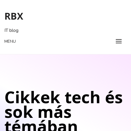
Skip
to
RBX
content
IT blog
MENU
Cikkek tech és
sok más
témában