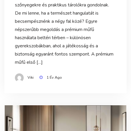
szőnyegekre és praktikus tárolókra gondolnak.
De mi lenne, ha a természet hangulatát is
becsempésznénk a négy fal közé? Egyre
népszerűbb megoldás a prémium műfű
használata beltéri térben – különösen
gyerekszobákban, ahol a játékosság és a
biztonság egyaránt fontos szempont. A prémium
műfű első […]
Viki
1 Év Ago