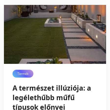
Termék
A természet illúziója: a
legélethűbb műfű
típusok előnyei