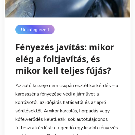
Uncategorized
Fényezés javítás: mikor
elég a foltjavítás, és
mikor kell teljes fújás?
Az autó külseje nem csupán esztétikai kérdés – a
karosszéria fényezése védi a járművet a
korróziótól, az időjárás hatásaitól és az apró
sérülésektől. Amikor karcolás, horpadás vagy
kőfelverődés keletkezik, sok autótulajdonos
felteszi a kérdést: elegendő egy kisebb fényezés