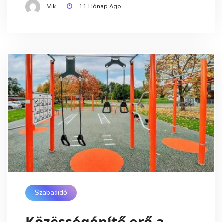
Viki
11 Hónap Ago
Szabadidő
Közösségépítő erő a