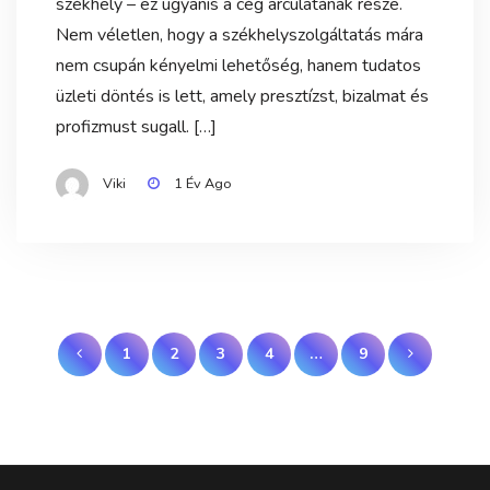
székhely – ez ugyanis a cég arculatának része.
Nem véletlen, hogy a székhelyszolgáltatás mára
nem csupán kényelmi lehetőség, hanem tudatos
üzleti döntés is lett, amely presztízst, bizalmat és
profizmust sugall. […]
Viki
1 Év Ago
Bejegyzések
1
2
3
4
…
9
lapozása