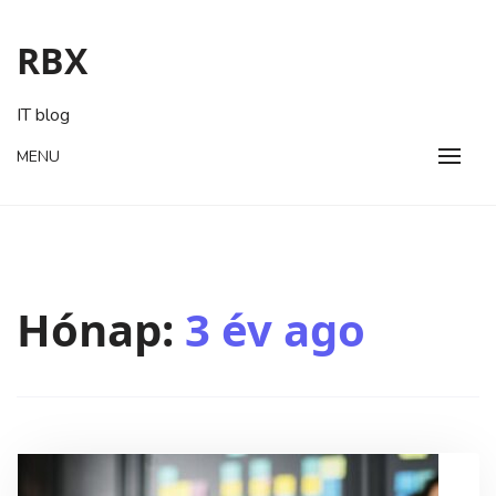
Skip
to
RBX
content
IT blog
MENU
Hónap:
3 év ago