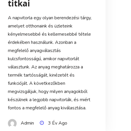
titkai
A napvitorla egy olyan berendezési tárgy,
amelyet otthonaink és üzleteink
kényelmesebbé és kellemesebbé tétele
érdekében használunk. Azonban a
megfelelő anyagválasztás
kulcsfontosságú, amikor napvitorlát
választunk. Az anyag meghatározza a
termék tartósságát, kinézetét és
funkcióját. A következőkben
megvizsgáljuk, hogy milyen anyagokból
készülnek a legjobb napvitorlák, és miért
fontos a megfelelő anyag kiválasztása.
Admin
3 Év Ago