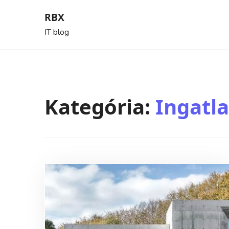
Skip
RBX
to
IT blog
content
Kategória:
Ingatl