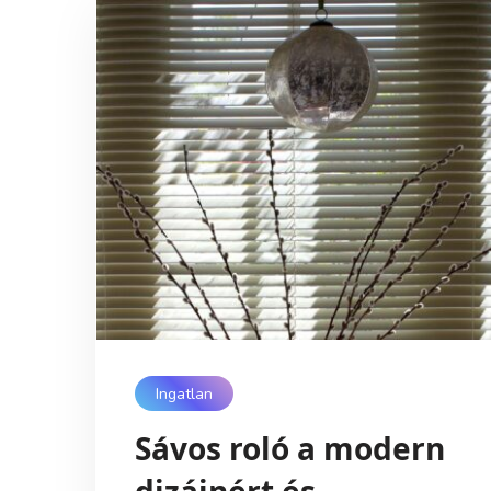
Ingatlan
Sávos roló a modern