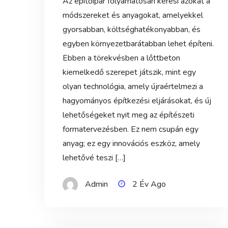
Az építőipar folyamatosan keresi azokat a
módszereket és anyagokat, amelyekkel
gyorsabban, költséghatékonyabban, és
egyben környezetbarátabban lehet építeni.
Ebben a törekvésben a lőttbeton
kiemelkedő szerepet játszik, mint egy
olyan technológia, amely újraértelmezi a
hagyományos építkezési eljárásokat, és új
lehetőségeket nyit meg az építészeti
formatervezésben. Ez nem csupán egy
anyag; ez egy innovációs eszköz, amely
lehetővé teszi […]
Admin
2 Év Ago