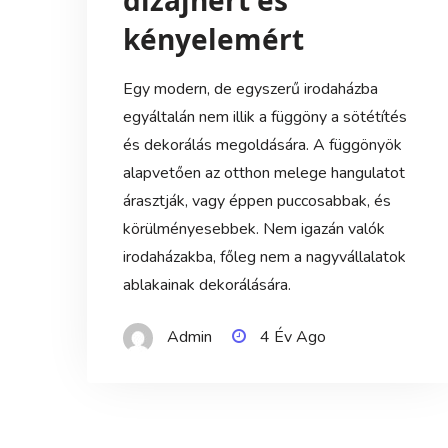
dizájnért és
kényelemért
Egy modern, de egyszerű irodaházba
egyáltalán nem illik a függöny a sötétítés
és dekorálás megoldására. A függönyök
alapvetően az otthon melege hangulatot
árasztják, vagy éppen puccosabbak, és
körülményesebbek. Nem igazán valók
irodaházakba, főleg nem a nagyvállalatok
ablakainak dekorálására.
Admin
4 Év Ago