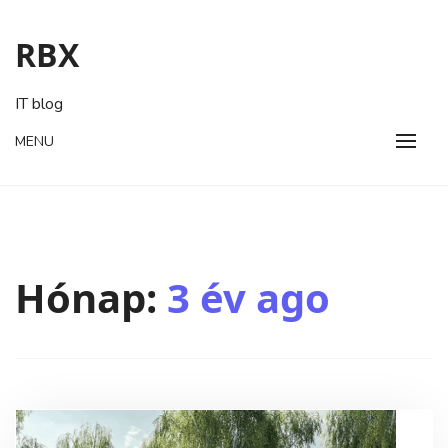
Skip
to
RBX
content
IT blog
MENU
Hónap:
3 év ago