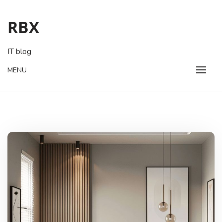
Skip
to
RBX
content
IT blog
MENU