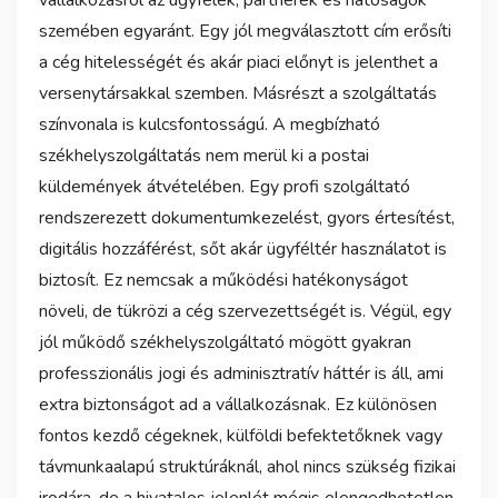
vállalkozásról az ügyfelek, partnerek és hatóságok
szemében egyaránt. Egy jól megválasztott cím erősíti
a cég hitelességét és akár piaci előnyt is jelenthet a
versenytársakkal szemben. Másrészt a szolgáltatás
színvonala is kulcsfontosságú. A megbízható
székhelyszolgáltatás nem merül ki a postai
küldemények átvételében. Egy profi szolgáltató
rendszerezett dokumentumkezelést, gyors értesítést,
digitális hozzáférést, sőt akár ügyféltér használatot is
biztosít. Ez nemcsak a működési hatékonyságot
növeli, de tükrözi a cég szervezettségét is. Végül, egy
jól működő székhelyszolgáltató mögött gyakran
professzionális jogi és adminisztratív háttér is áll, ami
extra biztonságot ad a vállalkozásnak. Ez különösen
fontos kezdő cégeknek, külföldi befektetőknek vagy
távmunkaalapú struktúráknál, ahol nincs szükség fizikai