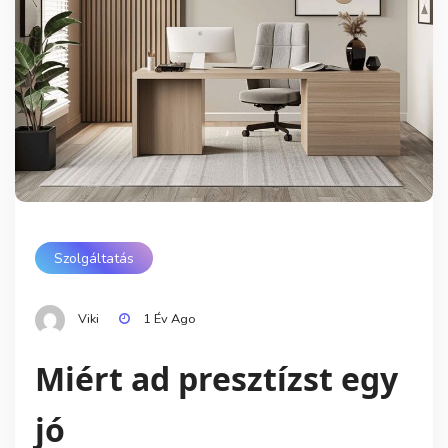
Szolgáltatás
Viki
1 Év Ago
Miért ad presztízst egy
jó